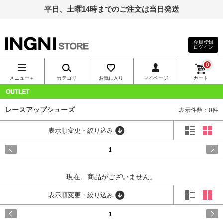
平日、土曜14時までのご注文は当日発送
会員登録
ログイン
INGNI（イン
0
グ）公式通
メニュー＋
カテゴリ
お気に入り
マイページ
カート
販｜INGNI
OUTLET
レースアップシューズ
表示件数：0件
STORE
表示順変更・絞り込み
1
現在、商品がございません。
表示順変更・絞り込み
1