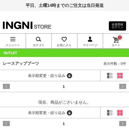
平日、土曜14時までのご注文は当日発送
会員登録
ログイン
INGNI（イン
0
グ）公式通
メニュー＋
カテゴリ
お気に入り
マイページ
カート
販｜INGNI
OUTLET
レースアップブーツ
表示件数：0件
STORE
表示順変更・絞り込み
1
現在、商品がございません。
表示順変更・絞り込み
1