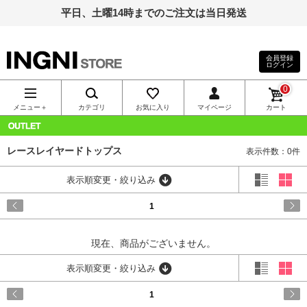
平日、土曜14時までのご注文は当日発送
会員登録
ログイン
INGNI（イン
0
グ）公式通
メニュー＋
カテゴリ
お気に入り
マイページ
カート
販｜INGNI
OUTLET
レースレイヤードトップス
表示件数：0件
STORE
表示順変更・絞り込み
1
現在、商品がございません。
表示順変更・絞り込み
1