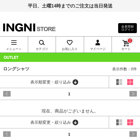
平日、土曜14時までのご注文は当日発送
会員登録
ログイン
INGNI（イン
0
グ）公式通
メニュー＋
カテゴリ
お気に入り
マイページ
カート
販｜INGNI
OUTLET
ロングシャツ
表示件数：0件
STORE
表示順変更・絞り込み
1
現在、商品がございません。
表示順変更・絞り込み
1