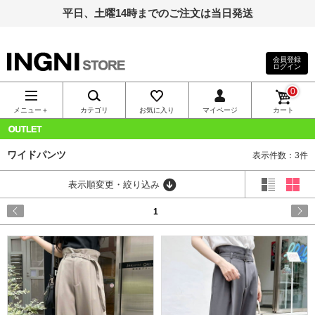
平日、土曜14時までのご注文は当日発送
会員登録
ログイン
INGNI（イン
0
グ）公式通
メニュー＋
カテゴリ
お気に入り
マイページ
カート
販｜INGNI
OUTLET
ワイドパンツ
表示件数：3件
STORE
表示順変更・絞り込み
1