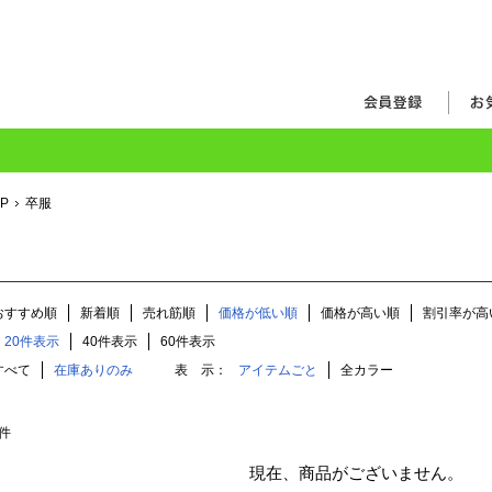
OP
卒服
おすすめ順
新着順
売れ筋順
価格が低い順
価格が高い順
割引率が高
20件表示
40件表示
60件表示
すべて
在庫ありのみ
表 示：
アイテムごと
全カラー
件
現在、商品がございません。