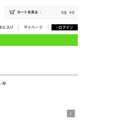
0点
￥0
い順
1