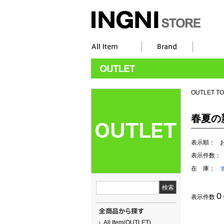
OUTLET T
春夏の
表示順：
表示件数：
在 庫：
0
表示件数
All Item(OUTLET)