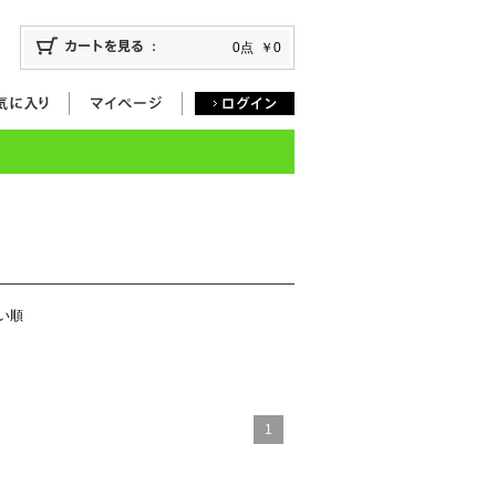
0点
￥0
い順
1