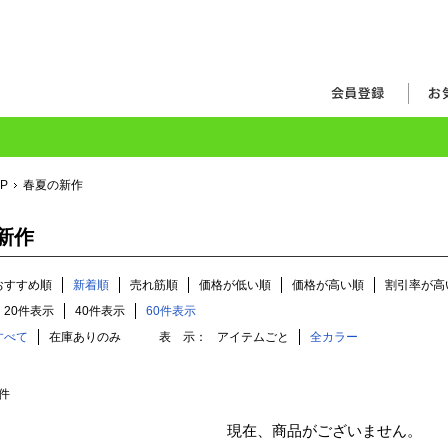
OP
春夏の新作
新作
おすすめ順
新着順
売れ筋順
価格が低い順
価格が高い順
割引率が高
20件表示
40件表示
60件表示
すべて
在庫ありのみ
表 示：
アイテムごと
全カラー
件
現在、商品がございません。