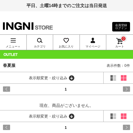
平日、土曜14時までのご注文は当日発送
会員登録
ログイン
INGNI（イン
0
グ）公式通
メニュー＋
カテゴリ
お気に入り
マイページ
カート
販｜INGNI
OUTLET
春夏服
表示件数：0件
STORE
表示順変更・絞り込み
1
現在、商品がございません。
表示順変更・絞り込み
1