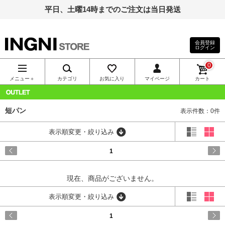
平日、土曜14時までのご注文は当日発送
会員登録
ログイン
INGNI（イン
0
グ）公式通
メニュー＋
カテゴリ
お気に入り
マイページ
カート
販｜INGNI
OUTLET
短パン
表示件数：0件
STORE
表示順変更・絞り込み
1
現在、商品がございません。
表示順変更・絞り込み
1