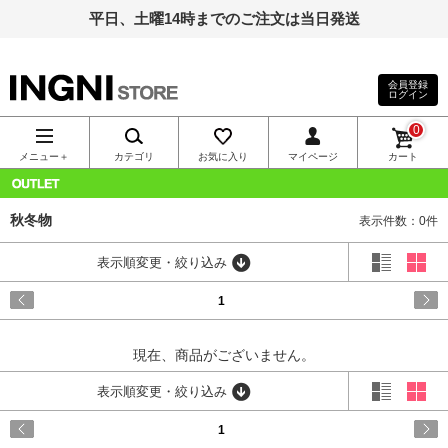
平日、土曜14時までのご注文は当日発送
会員登録
ログイン
INGNI（イン
0
グ）公式通
メニュー＋
カテゴリ
お気に入り
マイページ
カート
販｜INGNI
OUTLET
秋冬物
表示件数：0件
STORE
表示順変更・絞り込み
1
現在、商品がございません。
表示順変更・絞り込み
1