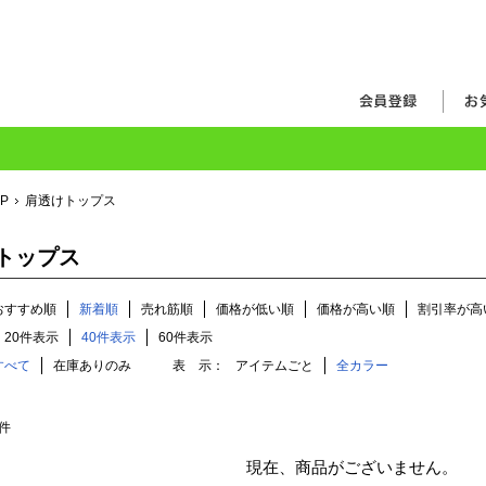
OP
肩透けトップス
トップス
おすすめ順
新着順
売れ筋順
価格が低い順
価格が高い順
割引率が高
20件表示
40件表示
60件表示
すべて
在庫ありのみ
表 示：
アイテムごと
全カラー
件
現在、商品がございません。