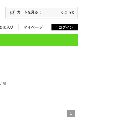
0点
￥0
い順
1