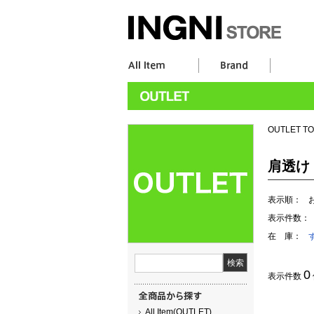
OUTLET T
肩透け
表示順：
表示件数：
在 庫：
0
表示件数
All Item(OUTLET)