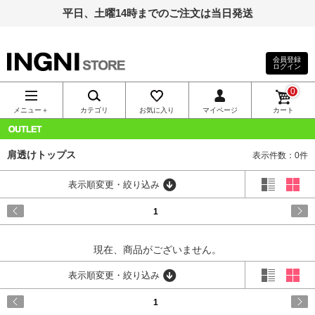
平日、土曜14時までのご注文は当日発送
会員登録
ログイン
INGNI（イン
0
グ）公式通
メニュー＋
カテゴリ
お気に入り
マイページ
カート
販｜INGNI
OUTLET
肩透けトップス
表示件数：0件
STORE
表示順変更・絞り込み
1
現在、商品がございません。
表示順変更・絞り込み
1