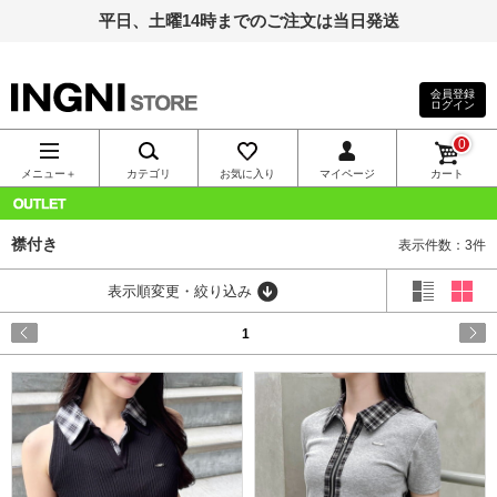
平日、土曜14時までのご注文は当日発送
会員登録
ログイン
INGNI（イン
0
グ）公式通
メニュー＋
カテゴリ
お気に入り
マイページ
カート
販｜INGNI
OUTLET
襟付き
表示件数：3件
STORE
表示順変更・絞り込み
1