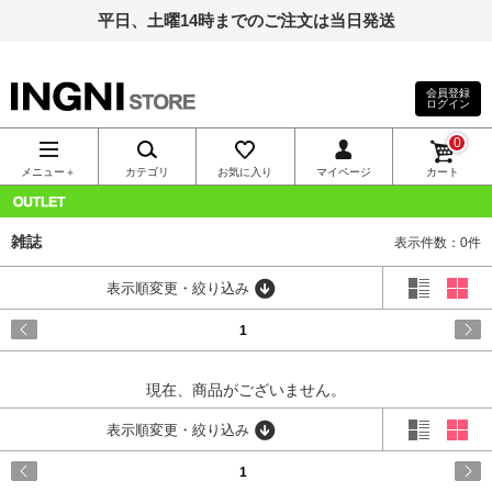
平日、土曜14時までのご注文は当日発送
会員登録
ログイン
INGNI（イン
0
グ）公式通
メニュー＋
カテゴリ
お気に入り
マイページ
カート
販｜INGNI
OUTLET
雑誌
表示件数：0件
STORE
表示順変更・絞り込み
1
現在、商品がございません。
表示順変更・絞り込み
1