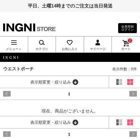
平日、土曜14時までのご注文は当日発送
会員登録
ログイン
INGNI（イン
0
グ）公式通
メニュー＋
カテゴリ
お気に入り
マイページ
カート
販｜INGNI
INGNI
ウエストポーチ
表示件数：0件
STORE
表示順変更・絞り込み
1
現在、商品がございません。
表示順変更・絞り込み
1