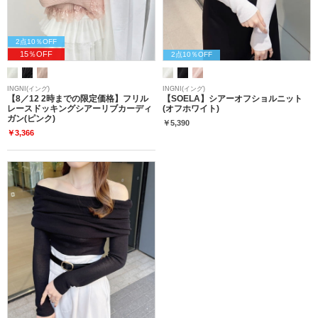
2点10％OFF
15％OFF
2点10％OFF
INGNI(イング)
INGNI(イング)
【8／12 2時までの限定価格】フリル
【SOELA】シアーオフショルニット
レースドッキングシアーリブカーディ
(オフホワイト)
ガン(ピンク)
￥5,390
￥3,366