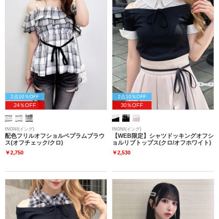
2点10％OFF
2点10％OFF
24％OFF
30％OFF
INGNI(イング)
INGNI(イング)
配色フリルオフショルペプラムブラウ
【WEB限定】シャツドッキングオフシ
ス(オフチェック/クロ)
ョルリブトップス(クロ/オフホワイト)
￥2,750
￥2,530