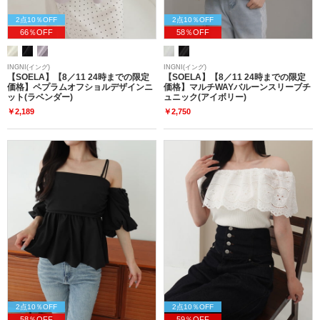
2点10％OFF
2点10％OFF
66％OFF
58％OFF
INGNI(イング)
INGNI(イング)
【SOELA】【8／11 24時までの限定
【SOELA】【8／11 24時までの限定
価格】ペプラムオフショルデザインニ
価格】マルチWAYバルーンスリーブチ
ット(ラベンダー)
ュニック(アイボリー)
￥2,189
￥2,750
2点10％OFF
2点10％OFF
58％OFF
59％OFF