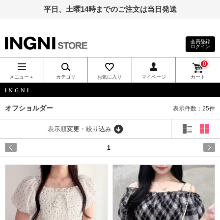
平日、土曜14時までのご注文は当日発送
会員登録
ログイン
INGNI（イン
0
グ）公式通
メニュー＋
カテゴリ
お気に入り
マイページ
カート
販｜INGNI
INGNI
オフショルダー
表示件数：25件
STORE
表示順変更・絞り込み
1