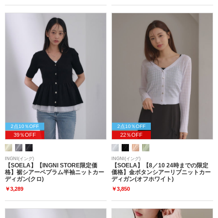
2点10％OFF
2点10％OFF
39％OFF
22％OFF
INGNI(イング)
INGNI(イング)
【SOELA】【INGNI STORE限定価
【SOELA】【8／10 24時までの限定
格】裾シアーペプラム半袖ニットカー
価格】金ボタンシアーリブニットカー
ディガン(クロ)
ディガン(オフホワイト)
￥3,289
￥3,850