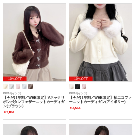
10％OFF
10％OFF
INGNI(イング)
INGNI(イング)
【今だけ早割／WEB限定】Vネックリ
【今だけ早割／WEB限定】袖エコファ
ボンボタンフェザーニットカーディガ
ーニットカーディガン(アイボリー)
ン(ブラウン)
￥3,564
￥3,861