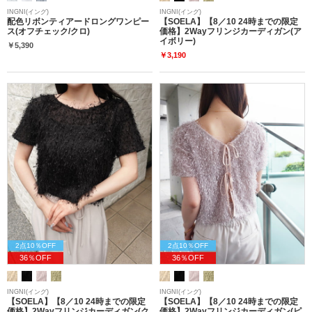
INGNI(イング)
INGNI(イング)
配色リボンティアードロングワンピー
【SOELA】【8／10 24時までの限定
ス(オフチェック/クロ)
価格】2Wayフリンジカーディガン(ア
イボリー)
￥5,390
￥3,190
2点10％OFF
2点10％OFF
36％OFF
36％OFF
INGNI(イング)
INGNI(イング)
【SOELA】【8／10 24時までの限定
【SOELA】【8／10 24時までの限定
価格】2Wayフリンジカーディガン(ク
価格】2Wayフリンジカーディガン(ピ