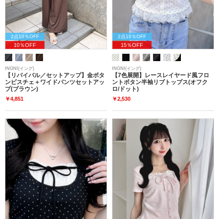
2点10％OFF
2点10％OFF
10％OFF
15％OFF
INGNI(イング)
INGNI(イング)
【リバイバル／セットアップ】金ボタ
【7色展開】レースレイヤード風フロ
ンビスチェ＋ワイドパンツセットアッ
ントボタン半袖リブトップス(オフク
プ(ブラウン)
ロ/ドット)
￥4,851
￥2,530