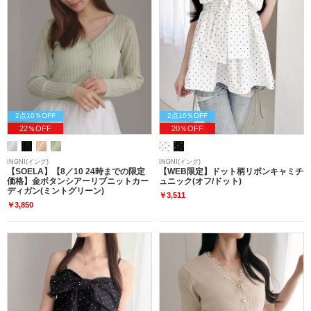
2点10％OFF
2点10％OFF
22％OFF
20％OFF
INGNI(イング)
INGNI(イング)
【SOELA】【8／10 24時までの限定
【WEB限定】ドット柄リボンキャミチ
価格】金ボタンシアーリブニットカー
ュニック(オフ/ドット)
ディガン(ミントグリーン)
￥3,511
￥3,850