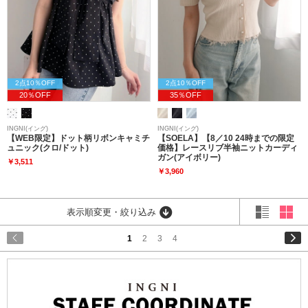
2点10％OFF
2点10％OFF
20％OFF
35％OFF
INGNI(イング)
INGNI(イング)
【WEB限定】ドット柄リボンキャミチ
【SOELA】【8／10 24時までの限定
ュニック(クロ/ドット)
価格】レースリブ半袖ニットカーディ
ガン(アイボリー)
￥3,511
￥3,960
表示順変更・絞り込み
1
2
3
4