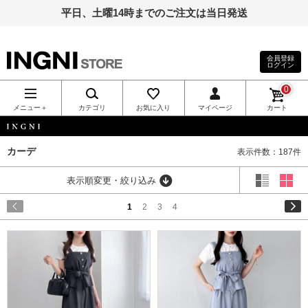
平日、土曜14時までのご注文は当日発送
会員登録
ログイン
INGNI（イン
0
グ）公式通
メニュー＋
カテゴリ
お気に入り
マイページ
カート
販｜INGNI
INGNI
カーデ
表示件数：187件
STORE
表示順変更・絞り込み
1
2
3
4