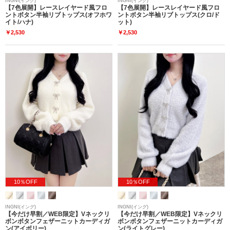
INGNI(イング)
INGNI(イング)
【7色展開】レースレイヤード風フロ
【7色展開】レースレイヤード風フロ
ントボタン半袖リブトップス(オフホワ
ントボタン半袖リブトップス(クロ/ド
イト/ハナ)
ット)
￥2,530
￥2,530
10％OFF
10％OFF
INGNI(イング)
INGNI(イング)
【今だけ早割／WEB限定】Vネックリ
【今だけ早割／WEB限定】Vネックリ
ボンボタンフェザーニットカーディガ
ボンボタンフェザーニットカーディガ
ン(アイボリー)
ン(ライトグレー)