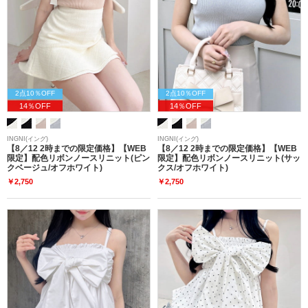
2点10％OFF
2点10％OFF
14％OFF
14％OFF
INGNI(イング)
INGNI(イング)
【8／12 2時までの限定価格】【WEB
【8／12 2時までの限定価格】【WEB
限定】配色リボンノースリニット(ピン
限定】配色リボンノースリニット(サッ
クベージュ/オフホワイト)
クス/オフホワイト)
￥2,750
￥2,750