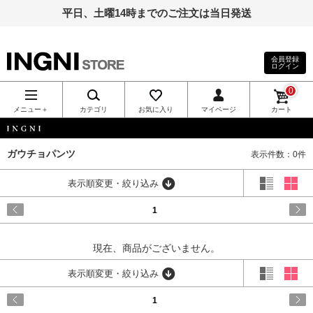
平日、土曜14時までのご注文は当日発送
会員登録
ログイン
INGNI（イン
0
グ）公式通
メニュー＋
カテゴリ
お気に入り
マイページ
カート
販｜INGNI
INGNI
ガウチョパンツ
表示件数：0件
STORE
表示順変更・絞り込み
1
現在、商品がございません。
表示順変更・絞り込み
1