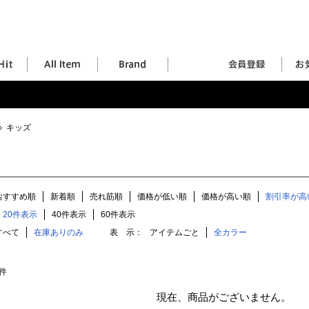
キッズ
おすすめ順
新着順
売れ筋順
価格が低い順
価格が高い順
割引率が高
20件表示
40件表示
60件表示
すべて
在庫ありのみ
表 示：
アイテムごと
全カラー
件
現在、商品がございません。