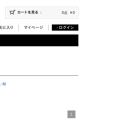
0点
￥0
い順
1