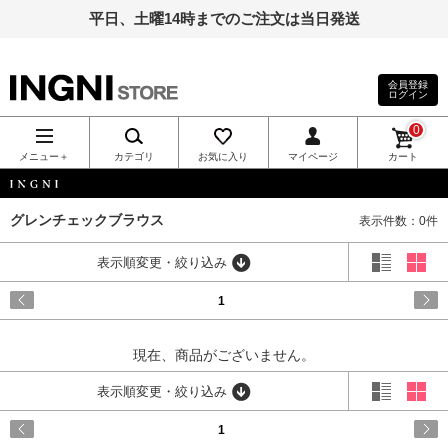
平日、土曜14時までのご注文は当日発送
会員登録
ログイン
INGNI（イン
0
グ）公式通
メニュー＋
カテゴリ
お気に入り
マイページ
カート
販｜INGNI
INGNI
グレンチェックブラウス
表示件数：0件
STORE
表示順変更・絞り込み
1
現在、商品がございません。
表示順変更・絞り込み
1