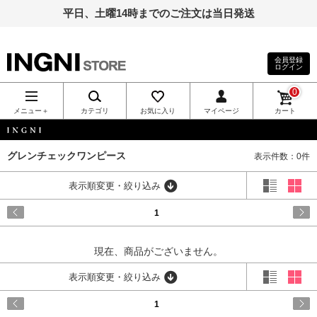
平日、土曜14時までのご注文は当日発送
会員登録
ログイン
INGNI（イン
0
グ）公式通
メニュー＋
カテゴリ
お気に入り
マイページ
カート
販｜INGNI
INGNI
グレンチェックワンピース
表示件数：0件
STORE
表示順変更・絞り込み
1
現在、商品がございません。
表示順変更・絞り込み
1