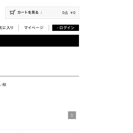
0点
￥0
い順
1