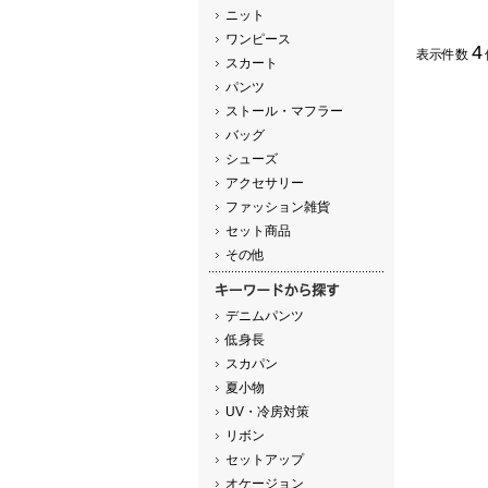
ニット
ワンピース
4
表示件数
スカート
パンツ
ストール・マフラー
バッグ
シューズ
アクセサリー
ファッション雑貨
セット商品
その他
デニムパンツ
低身長
スカパン
夏小物
UV・冷房対策
リボン
セットアップ
オケージョン