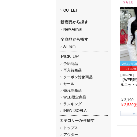
OUTLET
New Arrival
All Item
予約商品
2点10％O
21％off
再入荷商品
[ INGNI ]
クーポン対象商品
【WEB
セール
ルニットカ
売れ筋商品
WEB限定商品
￥3,190
ランキング
￥2,530(
INGNI SOELA
トップス
アウター