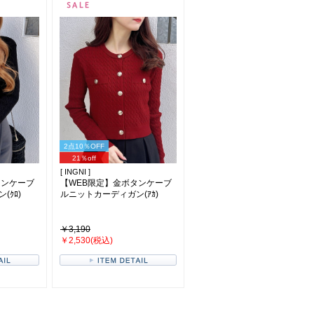
2点10％OFF
21％off
[ INGNI ]
タンケーブ
【WEB限定】金ボタンケーブ
ｸﾛ)
ルニットカーディガン(ｱｶ)
￥3,190
￥2,530(税込)