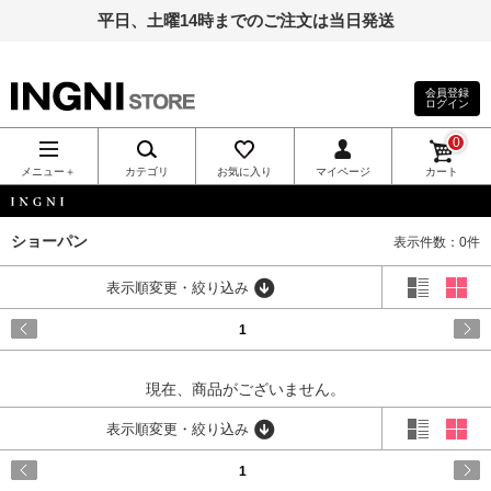
平日、土曜14時までのご注文は当日発送
会員登録
ログイン
INGNI（イン
0
グ）公式通
メニュー＋
カテゴリ
お気に入り
マイページ
カート
販｜INGNI
INGNI
ショーパン
表示件数：0件
STORE
表示順変更・絞り込み
1
現在、商品がございません。
表示順変更・絞り込み
1