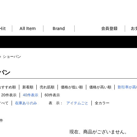
ショーパン
パン
おすすめ順
新着順
売れ筋順
価格が低い順
価格が高い順
割引率が高
20件表示
40件表示
60件表示
すべて
在庫ありのみ
表 示：
アイテムごと
全カラー
件
現在、商品がございません。