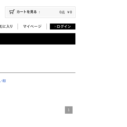
0点
￥0
い順
1