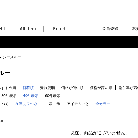
シースルー
ルー
おすすめ順
新着順
売れ筋順
価格が低い順
価格が高い順
割引率が高
20件表示
40件表示
60件表示
すべて
在庫ありのみ
表 示：
アイテムごと
全カラー
件
現在、商品がございません。