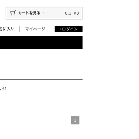
0点
￥0
い順
1