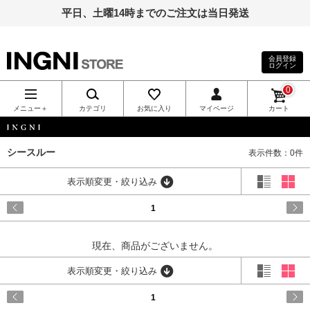
平日、土曜14時までのご注文は当日発送
会員登録
ログイン
INGNI（イン
0
グ）公式通
メニュー＋
カテゴリ
お気に入り
マイページ
カート
販｜INGNI
INGNI
シースルー
表示件数：0件
STORE
表示順変更・絞り込み
1
現在、商品がございません。
表示順変更・絞り込み
1