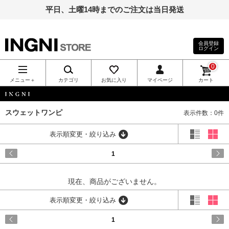
平日、土曜14時までのご注文は当日発送
会員登録
ログイン
INGNI（イン
0
グ）公式通
メニュー＋
カテゴリ
お気に入り
マイページ
カート
販｜INGNI
INGNI
スウェットワンピ
表示件数：0件
STORE
表示順変更・絞り込み
1
現在、商品がございません。
表示順変更・絞り込み
1