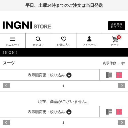
平日、土曜14時までのご注文は当日発送
会員登録
ログイン
INGNI（イン
0
グ）公式通
メニュー＋
カテゴリ
お気に入り
マイページ
カート
販｜INGNI
INGNI
スーツ
表示件数：0件
STORE
表示順変更・絞り込み
1
現在、商品がございません。
表示順変更・絞り込み
1