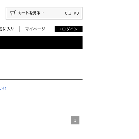
0点
￥0
い順
1