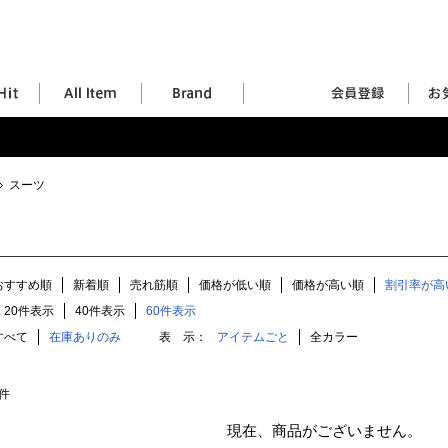
スーツ
おすすめ順
新着順
売れ筋順
価格が低い順
価格が高い順
割引率が高
20件表示
40件表示
60件表示
すべて
在庫ありのみ
表 示：
アイテムごと
全カラー
件
現在、商品がございません。