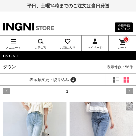
平日、土曜14時までのご注文は当日発送
会員登録
ログイン
INGNI（イン
0
グ）公式通
メニュー＋
カテゴリ
お気に入り
マイページ
カート
販｜INGNI
INGNI
ダウン
表示件数：56件
STORE
表示順変更・絞り込み
1