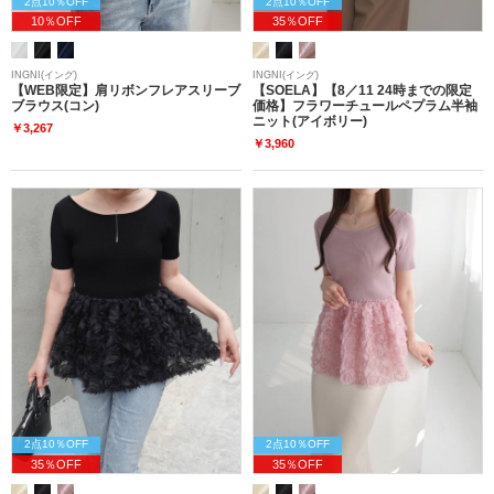
2点10％OFF
2点10％OFF
10％OFF
35％OFF
INGNI(イング)
INGNI(イング)
【WEB限定】肩リボンフレアスリーブ
【SOELA】【8／11 24時までの限定
ブラウス(コン)
価格】フラワーチュールペプラム半袖
ニット(アイボリー)
￥3,267
￥3,960
2点10％OFF
2点10％OFF
35％OFF
35％OFF