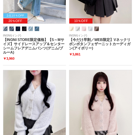
2点10％OFF
20％OFF
10％OFF
INGNI(イング)
INGNI(イング)
【INGNI STORE限定価格】【S～Mサ
【今だけ早割／WEB限定】Vネックリ
イズ】サイドレースアップ＆センター
ボンボタンフェザーニットカーディガ
シームフレアデニムパンツ(デニム/ブ
ン(アイボリー)
ルーA)
￥3,861
￥3,960