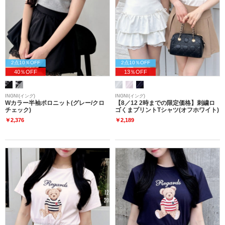
2点10％OFF
2点10％OFF
40％OFF
13％OFF
INGNI(イング)
INGNI(イング)
Wカラー半袖ポロニット(グレー/クロ
【8／12 2時までの限定価格】刺繍ロ
チェック)
ゴくまプリントTシャツ(オフホワイト)
￥2,376
￥2,189