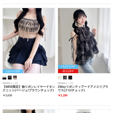
2点10％OFF
45％OFF
2点10％OFF
INGNI(イング)
INGNI(イング)
【WEB限定】袖リボンレイヤードタン
2Wayリボンティアードアメスリブラ
クニット(ベージュ/ブラウンチェック)
ウス(クロ/チェック)
￥3,630
￥2,189