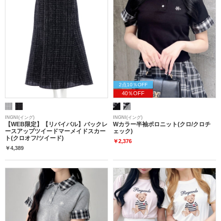
2点10％OFF
40％OFF
INGNI(イング)
INGNI(イング)
【WEB限定】【リバイバル】バックレ
Wカラー半袖ポロニット(クロ/クロチ
ースアップツイードマーメイドスカー
ェック)
ト(クロオフ/ツイード)
￥2,376
￥4,389