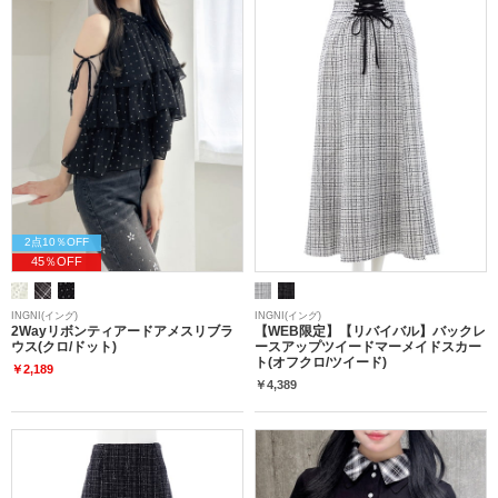
2点10％OFF
45％OFF
INGNI(イング)
INGNI(イング)
2Wayリボンティアードアメスリブラ
【WEB限定】【リバイバル】バックレ
ウス(クロ/ドット)
ースアップツイードマーメイドスカー
ト(オフクロ/ツイード)
￥2,189
￥4,389