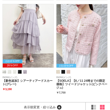
2点10％OFF
26％OFF
2点10％OFF
INGNI(イング)
INGNI(イング)
【新色追加】シアーティアードスカー
【SOELA】【8／11 24時までの限定
ト(グレー)
価格】ツイードジャケット(ピンクベー
ジュ)
￥3,190
￥7,700
表示順変更・絞り込み