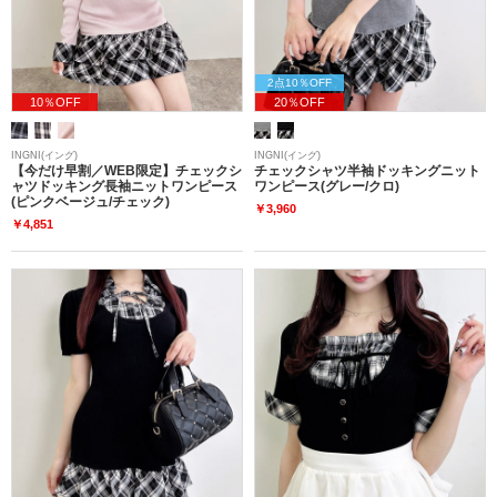
2点10％OFF
10％OFF
20％OFF
INGNI(イング)
INGNI(イング)
【今だけ早割／WEB限定】チェックシ
チェックシャツ半袖ドッキングニット
ャツドッキング長袖ニットワンピース
ワンピース(グレー/クロ)
(ピンクベージュ/チェック)
￥3,960
￥4,851