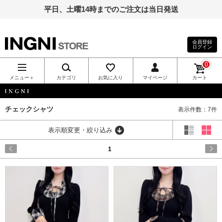
平日、土曜14時までのご注文は当日発送
会員登録
ログイン
INGNI（イン
0
グ）公式通
メニュー＋
カテゴリ
お気に入り
マイページ
カート
販｜INGNI
INGNI
チェックシャツ
表示件数：7件
STORE
表示順変更・絞り込み
1