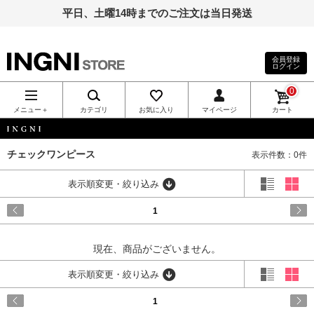
平日、土曜14時までのご注文は当日発送
会員登録
ログイン
INGNI（イン
0
グ）公式通
メニュー＋
カテゴリ
お気に入り
マイページ
カート
販｜INGNI
INGNI
チェックワンピース
表示件数：0件
STORE
表示順変更・絞り込み
1
現在、商品がございません。
表示順変更・絞り込み
1