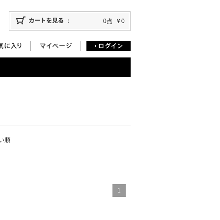
0点
￥0
い順
1