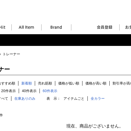
トレーナー
ナー
おすすめ順
新着順
売れ筋順
価格が低い順
価格が高い順
割引率が高
20件表示
40件表示
60件表示
すべて
在庫ありのみ
表 示：
アイテムごと
全カラー
件
現在、商品がございません。