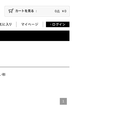
0点
￥0
い順
1