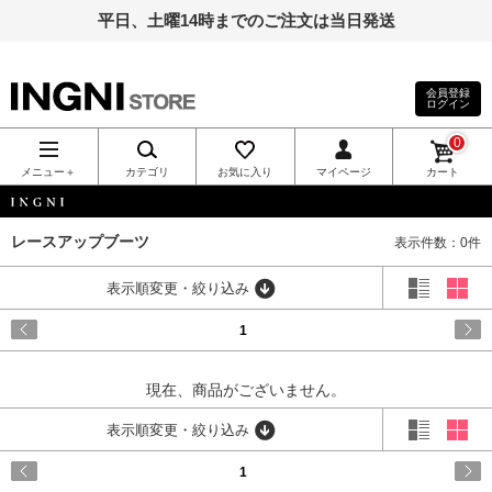
平日、土曜14時までのご注文は当日発送
会員登録
ログイン
INGNI（イン
0
グ）公式通
メニュー＋
カテゴリ
お気に入り
マイページ
カート
販｜INGNI
INGNI
レースアップブーツ
表示件数：0件
STORE
表示順変更・絞り込み
1
現在、商品がございません。
表示順変更・絞り込み
1