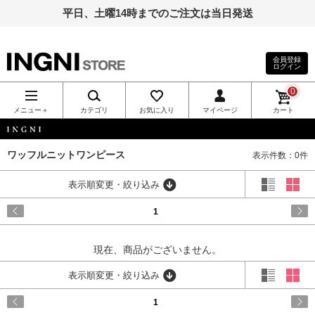
平日、土曜14時までのご注文は当日発送
会員登録
ログイン
INGNI（イン
0
グ）公式通
メニュー＋
カテゴリ
お気に入り
マイページ
カート
販｜INGNI
INGNI
ワッフルニットワンピース
表示件数：0件
STORE
表示順変更・絞り込み
1
現在、商品がございません。
表示順変更・絞り込み
1