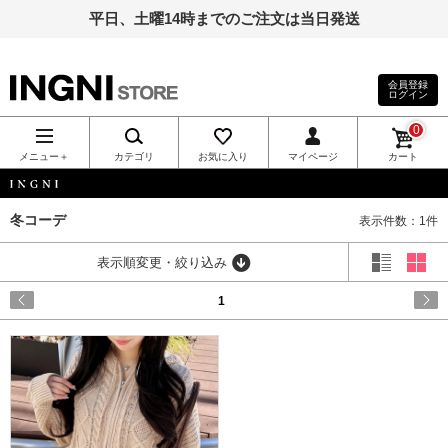
平日、土曜14時までのご注文は当日発送
会員登録
ログイン
INGNI（イン
0
グ）公式通
メニュー＋
カテゴリ
お気に入り
マイページ
カート
販｜INGNI
INGNI
冬コーデ
表示件数：1件
STORE
表示順変更・絞り込み
1