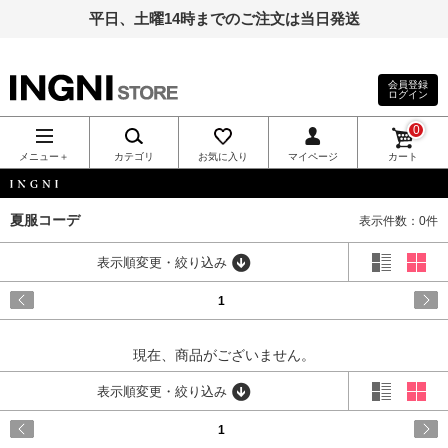
平日、土曜14時までのご注文は当日発送
会員登録
ログイン
INGNI（イン
0
グ）公式通
メニュー＋
カテゴリ
お気に入り
マイページ
カート
販｜INGNI
INGNI
夏服コーデ
表示件数：0件
STORE
表示順変更・絞り込み
1
現在、商品がございません。
表示順変更・絞り込み
1