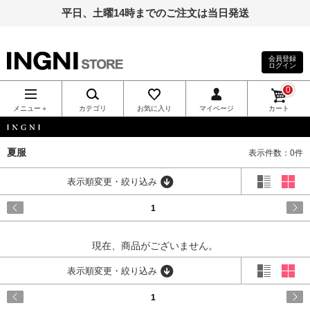
平日、土曜14時までのご注文は当日発送
会員登録
ログイン
INGNI（イン
0
グ）公式通
メニュー＋
カテゴリ
お気に入り
マイページ
カート
販｜INGNI
INGNI
夏服
表示件数：0件
STORE
表示順変更・絞り込み
1
現在、商品がございません。
表示順変更・絞り込み
1