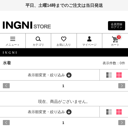
平日、土曜14時までのご注文は当日発送
会員登録
ログイン
INGNI（イン
0
グ）公式通
メニュー＋
カテゴリ
お気に入り
マイページ
カート
販｜INGNI
INGNI
水着
表示件数：0件
STORE
表示順変更・絞り込み
1
現在、商品がございません。
表示順変更・絞り込み
1