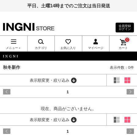
平日、土曜14時までのご注文は当日発送
会員登録
ログイン
INGNI（イン
0
グ）公式通
メニュー＋
カテゴリ
お気に入り
マイページ
カート
販｜INGNI
INGNI
秋冬新作
表示件数：0件
STORE
表示順変更・絞り込み
1
現在、商品がございません。
表示順変更・絞り込み
1