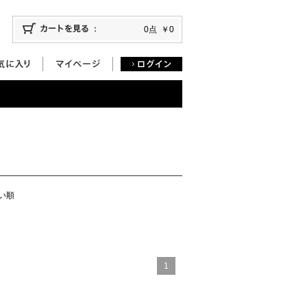
0点
￥0
い順
1