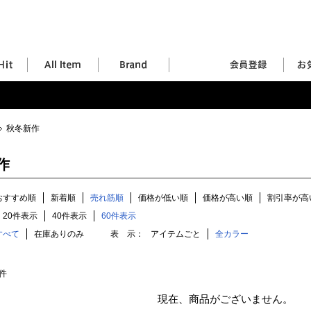
秋冬新作
作
おすすめ順
新着順
売れ筋順
価格が低い順
価格が高い順
割引率が高
20件表示
40件表示
60件表示
すべて
在庫ありのみ
表 示：
アイテムごと
全カラー
件
現在、商品がございません。