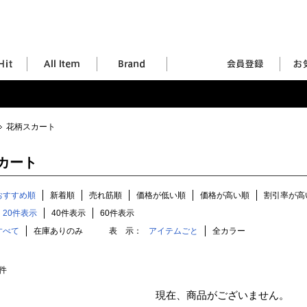
花柄スカート
カート
おすすめ順
新着順
売れ筋順
価格が低い順
価格が高い順
割引率が高
20件表示
40件表示
60件表示
すべて
在庫ありのみ
表 示：
アイテムごと
全カラー
件
現在、商品がございません。