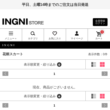
平日、土曜14時までのご注文は当日発送
会員登録
ログイン
INGNI（イン
0
グ）公式通
メニュー＋
カテゴリ
お気に入り
マイページ
カート
販｜INGNI
INGNI
花柄スカート
表示件数：0件
STORE
表示順変更・絞り込み
1
現在、商品がございません。
表示順変更・絞り込み
1