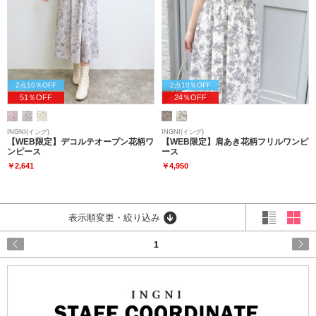
2点10％OFF
2点10％OFF
51％OFF
24％OFF
INGNI(イング)
INGNI(イング)
【WEB限定】デコルテオープン花柄ワ
【WEB限定】肩あき花柄フリルワンピ
ンピース
ース
￥2,641
￥4,950
表示順変更・絞り込み
1