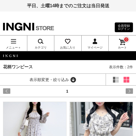
平日、土曜14時までのご注文は当日発送
会員登録
ログイン
INGNI（イン
0
グ）公式通
メニュー＋
カテゴリ
お気に入り
マイページ
カート
販｜INGNI
INGNI
花柄ワンピース
表示件数：2件
STORE
表示順変更・絞り込み
1