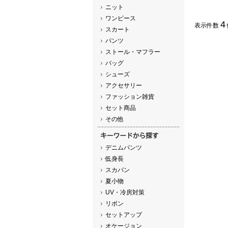
ニット
ワンピース
4
表示件数
スカート
パンツ
ストール・マフラー
バッグ
シューズ
アクセサリー
ファッション雑貨
セット商品
その他
デニムパンツ
低身長
スカパン
夏小物
UV・冷房対策
リボン
セットアップ
オケージョン