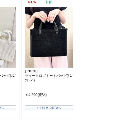
[ INGNI ]
ッグ(ｵﾌ/
ツイードロゴトートバッグ(ｸﾛ/
ﾂｲｰﾄﾞ)
￥4,290(税込)