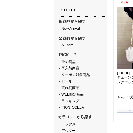
OUTLET
New Arrival
All Item
予約商品
再入荷商品
[ INGNI ]
クーポン対象商品
チェーン
セール
ングバッグ(
売れ筋商品
WEB限定商品
￥4,290(
ランキング
INGNI SOELA
トップス
アウター