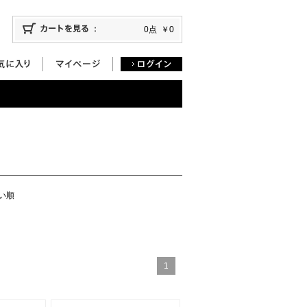
0点
￥0
い順
1