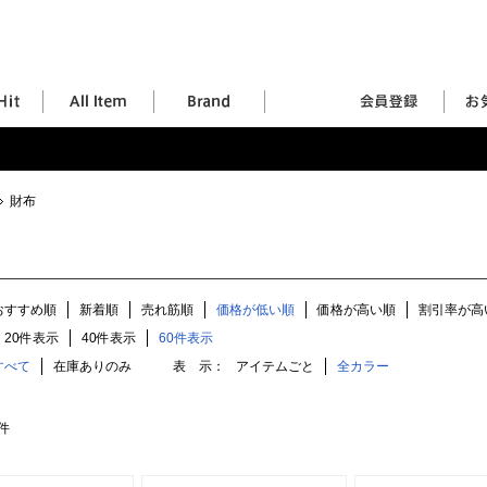
財布
おすすめ順
新着順
売れ筋順
価格が低い順
価格が高い順
割引率が高
20件表示
40件表示
60件表示
すべて
在庫ありのみ
表 示：
アイテムごと
全カラー
件