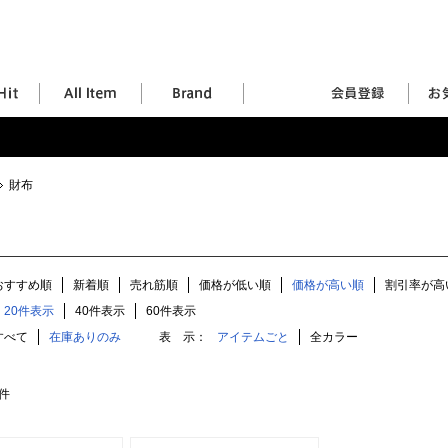
財布
おすすめ順
新着順
売れ筋順
価格が低い順
価格が高い順
割引率が高
20件表示
40件表示
60件表示
すべて
在庫ありのみ
表 示：
アイテムごと
全カラー
件