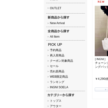
OUTLET
New Arrival
All Item
予約商品
再入荷商品
[ INGNI ]
クーポン対象商品
チェーン
セール
ングバッ
売れ筋商品
WEB限定商品
￥4,290(
ランキング
INGNI SOELA
トップス
アウター