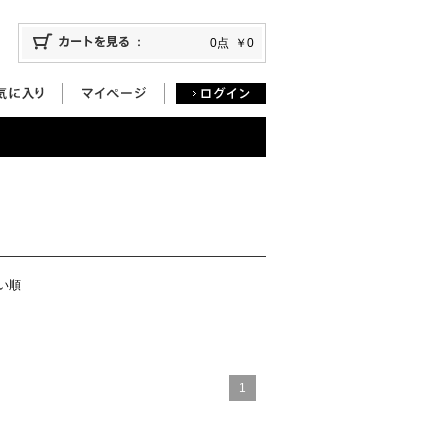
0点
￥0
い順
1