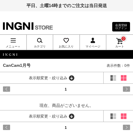
平日、土曜14時までのご注文は当日発送
会員登録
ログイン
INGNI（イン
0
グ）公式通
メニュー＋
カテゴリ
お気に入り
マイページ
カート
販｜INGNI
INGNI
CanCam1月号
表示件数：0件
STORE
表示順変更・絞り込み
1
現在、商品がございません。
表示順変更・絞り込み
1