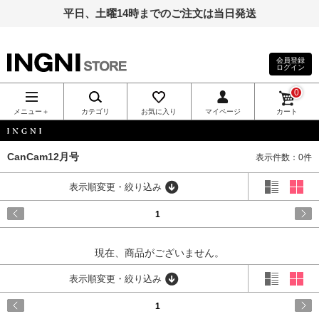
平日、土曜14時までのご注文は当日発送
会員登録
ログイン
INGNI（イン
0
グ）公式通
メニュー＋
カテゴリ
お気に入り
マイページ
カート
販｜INGNI
INGNI
CanCam12月号
表示件数：0件
STORE
表示順変更・絞り込み
1
現在、商品がございません。
表示順変更・絞り込み
1