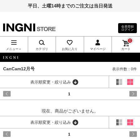
平日、土曜14時までのご注文は当日発送
会員登録
ログイン
INGNI（イン
0
グ）公式通
メニュー＋
カテゴリ
お気に入り
マイページ
カート
販｜INGNI
INGNI
CanCam12月号
表示件数：0件
STORE
表示順変更・絞り込み
1
現在、商品がございません。
表示順変更・絞り込み
1